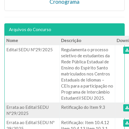
Cronograma
Arquivos do Concurso
Nome
Descrição
Down
Edital SEDU Nº29/2025
Regulamenta o processo
seletivo de estudantes da
Rede Pública Estadual de
Ensino do Espírito Santo
matriculados nos Centros
Estaduais de Idiomas –
CEIs para a participação no
Programa de Intercâmbio
Estudantil SEDU 2025.
Errata ao Edital SEDU
Retificação do Item 9.3
Nº29/2025
Errata ao Edital SEDU Nº
Retificação: Item 10.4.12
29/2025
Item 10.4.13 Item 10.3.1