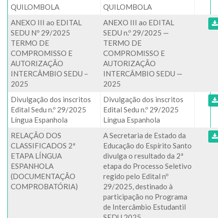
QUILOMBOLA
QUILOMBOLA
ANEXO III ao EDITAL
ANEXO III ao EDITAL
SEDU Nº 29/2025
SEDU n.º 29/2025 —
TERMO DE
TERMO DE
COMPROMISSO E
COMPROMISSO E
AUTORIZAÇÃO
AUTORIZAÇÃO
INTERCÂMBIO SEDU –
INTERCÂMBIO SEDU —
2025
2025
Divulgação dos inscritos
Divulgação dos inscritos
Edital Sedu n.º 29/2025
Edital Sedu n.º 29/2025
Língua Espanhola
Língua Espanhola
RELAÇÃO DOS
A Secretaria de Estado da
CLASSIFICADOS 2ª
Educação do Espírito Santo
ETAPA LÍNGUA
divulga o resultado da 2ª
ESPANHOLA
etapa do Processo Seletivo
(DOCUMENTAÇÃO
regido pelo Edital nº
COMPROBATÓRIA)
29/2025, destinado à
participação no Programa
de Intercâmbio Estudantil
SEDU 2025.