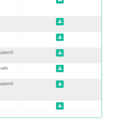
udantil
ltado
udantil