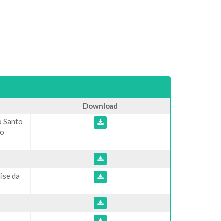
Download
o Santo
no
ise da