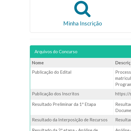
Minha Inscrição
Arquivos do Concurso
Nome
Descri
Publicação do Edital
Processo
matricu
Program
Publicação dos Inscritos
https:/
Resultado Preliminar da 1ª Etapa
Resulta
Docume
Resultado da Interposição de Recursos
Resulta
Resultado da 2ª etapa - Análise de
Análise