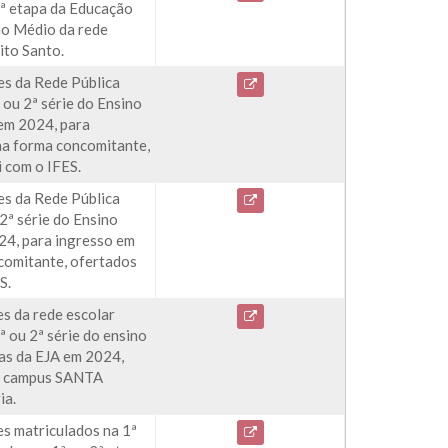
2ª etapa da Educação
no Médio da rede
ito Santo.
es da Rede Pública
 ou 2ª série do Ensino
em 2024, para
na forma concomitante,
 com o IFES.
es da Rede Pública
2ª série do Ensino
24, para ingresso em
ncomitante, ofertados
S.
s da rede escolar
ª ou 2ª série do ensino
pas da EJA em 2024,
S, campus SANTA
ia.
es matriculados na 1ª